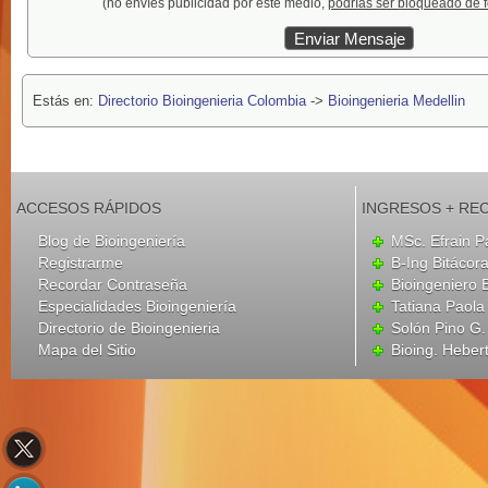
(no envíes publicidad por este medio,
podrías ser bloqueado de 
Estás en:
Directorio Bioingenieria Colombia
->
Bioingenieria Medellin
ACCESOS RÁPIDOS
INGRESOS + RE
Blog de Bioingeniería
MSc. Efrain P
Registrarme
B-Ing Bitácor
Recordar Contraseña
Bioingeniero 
Especialidades Bioingeniería
Tatiana Paola
Directorio de Bioingenieria
Solón Pino G
Mapa del Sitio
Bioing. Heber