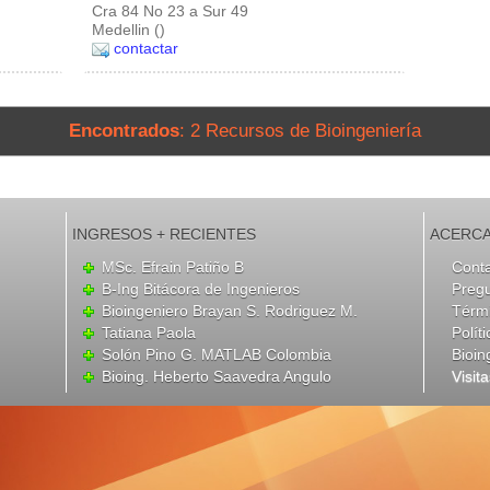
Cra 84 No 23 a Sur 49
Medellin ()
contactar
Encontrados
: 2 Recursos de Bioingeniería
INGRESOS + RECIENTES
ACERCA
MSc. Efrain Patiño B
Cont
B-Ing Bitácora de Ingenieros
Preg
Bioingeniero Brayan S. Rodriguez M.
Térmi
Tatiana Paola
Polít
Solón Pino G. MATLAB Colombia
Bioin
Bioing. Heberto Saavedra Angulo
Visit