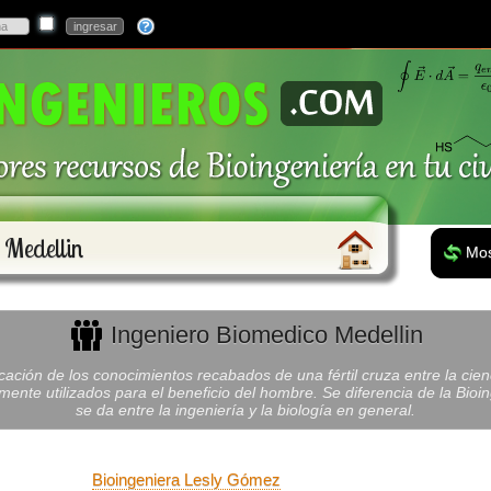
 Medellin
Mos
Ingeniero Biomedico Medellin
cación de los conocimientos recabados de una fértil cruza entre la cienci
nte utilizados para el beneficio del hombre. Se diferencia de la Bioing
se da entre la ingeniería y la biología en general.
Bioingeniera Lesly Gómez