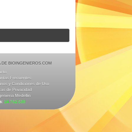
 DE BIOINGENIEROS.COM
acto
untas Frecuentes
nos y Condiciones de Uso
icas de Privacidad
genieria Medellin
as:
14.752.538