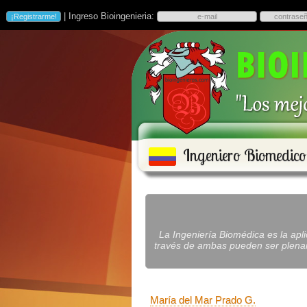
| Ingreso Bioingenieria:
Ingeniero Biomedico
La Ingeniería Biomédica es la apli
través de ambas pueden ser plename
María del Mar Prado G.