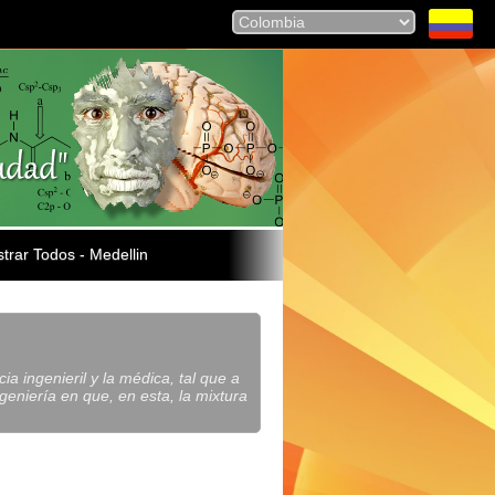
trar Todos - Medellin
a ingenieril y la médica, tal que a
eniería en que, en esta, la mixtura