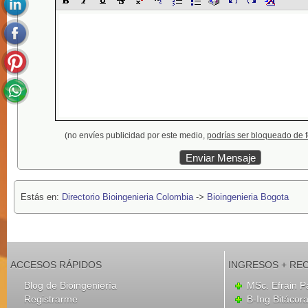
(no envíes publicidad por este medio,
podrías ser bloqueado de 
Estás en:
Directorio Bioingenieria Colombia
->
Bioingenieria Bogota
ACCESOS RÁPIDOS
INGRESOS + RE
Blog de Bioingeniería
MSc. Efrain P
Registrarme
B-Ing Bitácor