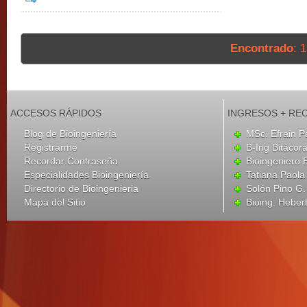
Encontrado
: 
ACCESOS RÁPIDOS
INGRESOS + RE
Blog de Bioingeniería
MSc. Efrain P
Registrarme
B-Ing Bitácor
Recordar Contraseña
Bioingeniero 
Especialidades Bioingeniería
Tatiana Paola
Directorio de Bioingenieria
Solón Pino G
Mapa del Sitio
Bioing. Heber