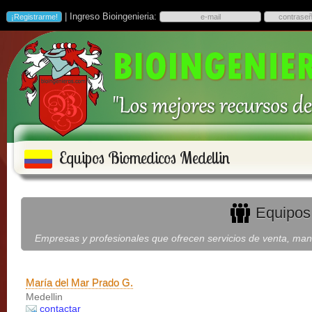
| Ingreso Bioingenieria:
Equipos Biomedicos Medellin
Equipos 
Empresas y profesionales que ofrecen servicios de venta, man
María del Mar Prado G.
Medellin
contactar