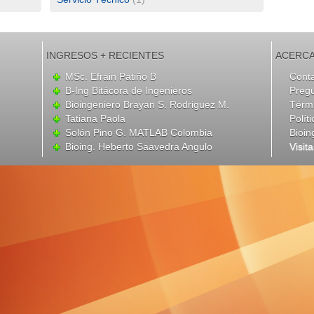
INGRESOS + RECIENTES
ACERCA
MSc. Efrain Patiño B
Cont
B-Ing Bitácora de Ingenieros
Preg
Bioingeniero Brayan S. Rodriguez M.
Térmi
Tatiana Paola
Polít
Solón Pino G. MATLAB Colombia
Bioin
Bioing. Heberto Saavedra Angulo
Visit