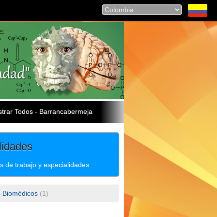
trar Todos - Barrancabermeja
lidades
 de trabajo y especialidades
 Biomédicos
(1)