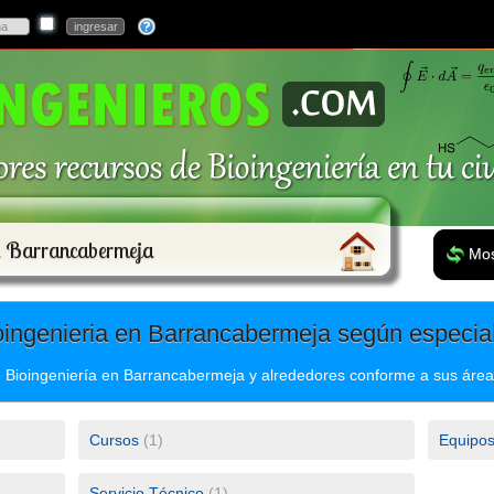
ia Barrancabermeja
Mos
ingenieria en Barrancabermeja según especia
 Bioingeniería en Barrancabermeja y alrededores conforme a sus áreas
Cursos
(1)
Equipos
Servicio Técnico
(1)