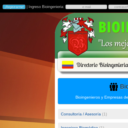
| Ingreso Bioingenieria:
Directorio Bioingenier
Bio
Bioingenieros y Empresas de
Consultoría / Asesoría
(1)
Ingeniero Biomédico
(1)