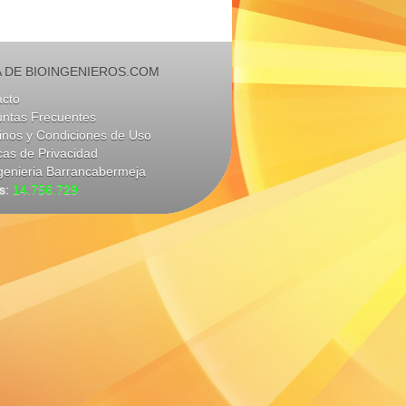
 DE BIOINGENIEROS.COM
acto
untas Frecuentes
nos y Condiciones de Uso
icas de Privacidad
genieria Barrancabermeja
as:
14.756.729