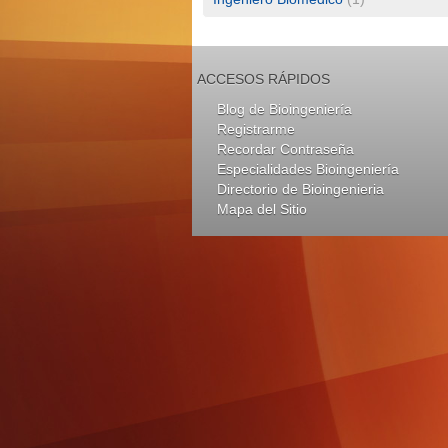
ACCESOS RÁPIDOS
Blog de Bioingeniería
Registrarme
Recordar Contraseña
Especialidades Bioingeniería
Directorio de Bioingenieria
Mapa del Sitio