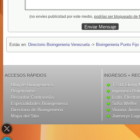
(no envíes publicidad por este medio,
podrías ser bloqueado de 
Estás en:
Directorio Bioingenieria Venezuela
->
Bioingenieria Punto Fijo
ACCESOS RÁPIDOS
INGRESOS + RE
Blog de Bioingeniería
T.S.U. Eliany
Registrarme
Ingeniero Ro
Recordar Contraseña
Lcdo. Electro
Especialidades Bioingeniería
Sofía Weffer
Directorio de Bioingenieria
Viviana Jimé
Mapa del Sitio
Jaimerys Lug