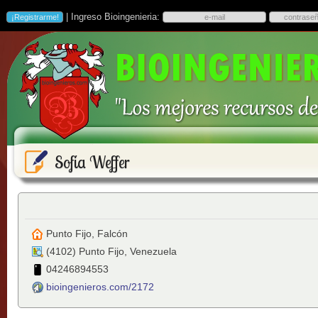
| Ingreso Bioingenieria:
Sofía Weffer
Punto Fijo, Falcón
(
4102
)
Punto Fijo
,
Venezuela
04246894553
bioingenieros.com/2172