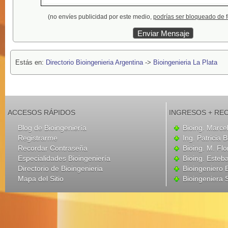
(no envíes publicidad por este medio,
podrías ser bloqueado de 
Estás en:
Directorio Bioingenieria Argentina
->
Bioingenieria La Plata
ACCESOS RÁPIDOS
INGRESOS + RE
Blog de Bioingeniería
Bioing. Marce
Registrarme
Ing. Patricia B
Recordar Contraseña
Bioing. M. Flo
Especialidades Bioingeniería
Bioing. Esteba
Directorio de Bioingenieria
Bioingeniero
Mapa del Sitio
Bioingeniera 