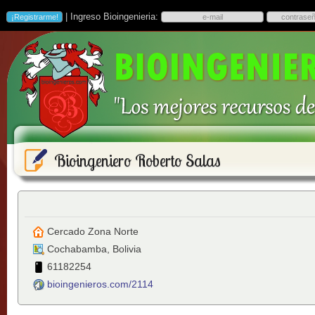
| Ingreso Bioingenieria:
Bioingeniero Roberto Salas
Cercado Zona Norte
Cochabamba
,
Bolivia
61182254
bioingenieros.com/2114