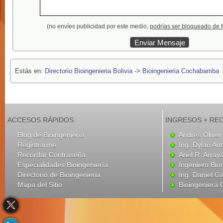
(no envíes publicidad por este medio,
podrías ser bloqueado de 
Estás en:
Directorio Bioingenieria Bolivia
->
Bioingenieria Cochabamba
ACCESOS RÁPIDOS
INGRESOS + RE
Blog de Bioingeniería
Andrés Oliver
Registrarme
Ing. Dylan An
Recordar Contraseña
Ariel R. Array
Especialidades Bioingeniería
Ingeniero Bio
Directorio de Bioingenieria
Ing. Daniel G
Mapa del Sitio
Bioingeniera