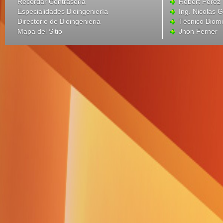
Recordar Contraseña
Robert Perez
Especialidades Bioingeniería
Ing. Nicolas 
Directorio de Bioingenieria
Técnico Biom
Mapa del Sitio
Jhon Ferner