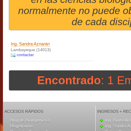
normalmente no puede obt
de cada disci
Ing. Sandra Aznarán
Lambayeque (14013)
contactar
Encontrado
: 1 E
ACCESOS RÁPIDOS
INGRESOS + RE
Blog de Bioingeniería
Ing. Biomédic
Registrarme
Ing. Sandra A