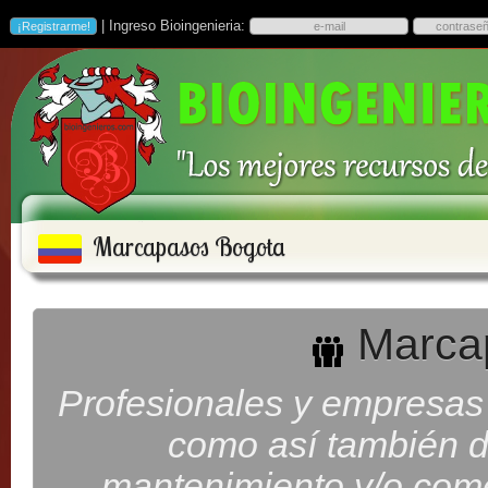
| Ingreso Bioingenieria:
Marcapasos Bogota
Marca
Profesionales y empresas
como así también d
mantenimiento y/o com