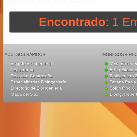
Encontrado
: 1 E
ACCESOS RÁPIDOS
INGRESOS + RE
Blog de Bioingeniería
MSc. Efrain P
Registrarme
B-Ing Bitácor
Recordar Contraseña
Bioingeniero 
Especialidades Bioingeniería
Tatiana Paola
Directorio de Bioingenieria
Solón Pino G
Mapa del Sitio
Bioing. Heber