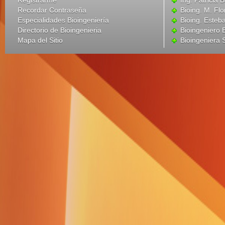
Registrarme
Ing. Patricia B
Recordar Contraseña
Bioing. M. Flo
Especialidades Bioingeniería
Bioing. Esteba
Directorio de Bioingenieria
Bioingeniero
Mapa del Sitio
Bioingeniera 