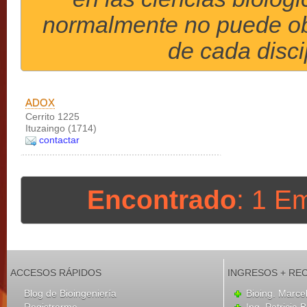
normalmente no puede obt
de cada disci
ADOX
Cerrito 1225
Ituzaingo (1714)
contactar
Encontrado
: 1 E
ACCESOS RÁPIDOS
INGRESOS + RE
Blog de Bioingeniería
Bioing. Marce