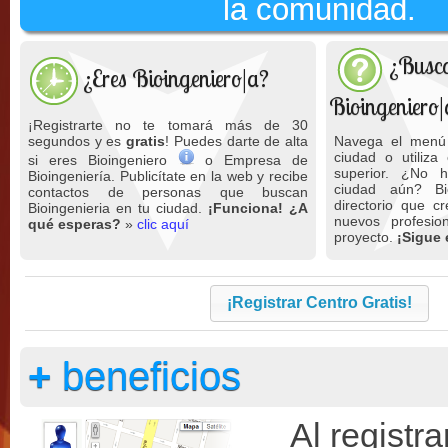
la comunidad.
¿Busc
¿Eres Bioingeniero|a?
Bioingeniero|
¡Registrarte no te tomará más de 30
segundos y es
gratis
! Puedes darte de alta
Navega el menú 
ciudad o utiliza
si eres Bioingeniero
o Empresa de
superior. ¿No h
Bioingeniería. Publicítate en la web y recibe
ciudad aún? Bi
contactos de personas que buscan
directorio que cr
Bioingenieria en tu ciudad.
¡Funciona! ¿A
nuevos profesi
qué esperas?
»
clic aquí
proyecto.
¡Sigue 
¡Registrar Centro Gratis!
+
beneficios
Al registra