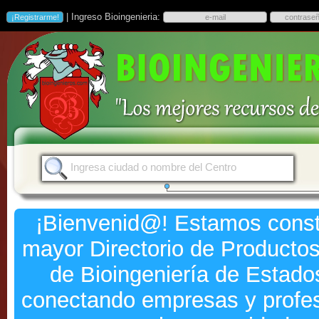
| Ingreso Bioingenieria:
¡Bienvenid@! Estamos const
mayor Directorio de Productos
de Bioingeniería de Estado
conectando empresas y profes