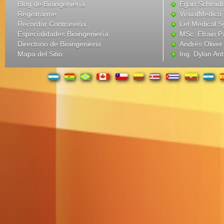
Blog de Bioingeniería
Egan Schmidt
Registrarme
VisualMedica
Recordar Contraseña
Let Medical S
Especialidades Bioingeniería
MSc. Efrain P
Directorio de Bioingenieria
Andrés Oliver
Mapa del Sitio
Ing. Dylan An