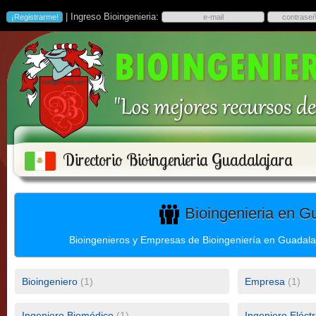
| Ingreso Bioingenieria:
Directorio Bioingenieria Guadalajara
Bioingenieria en G
Bioingenieros y Empresas de Bioingeniería en Guadalaj
Bioingeniero
(1)
Empresa
(1)
Ingeniero Biomédico
(1)
Ingeniero Eléctri