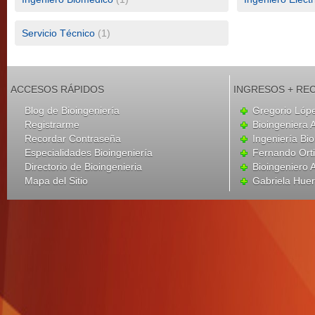
Servicio Técnico
(1)
ACCESOS RÁPIDOS
INGRESOS + RE
Blog de Bioingeniería
Gregorio Lóp
Registrarme
Bioingeniera 
Recordar Contraseña
Ingeniería Bi
Especialidades Bioingeniería
Fernando Ort
Directorio de Bioingenieria
Bioingeniero 
Mapa del Sitio
Gabriela Huer