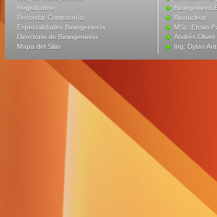
Registrarme
Bioingeniero 
Recordar Contraseña
Bionuclear
Especialidades Bioingeniería
MSc. Efrain P
Directorio de Bioingenieria
Andrés Oliver
Mapa del Sitio
Ing. Dylan An