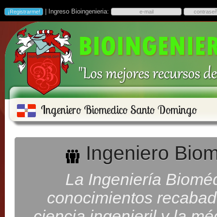
| Ingreso Bioingenieria:
Ingeniero Biomedico Santo Domingo
Ingeniero Bio
La Ingeniería Bioméd
conocimientos recabados
ciencia ingenieril y la m