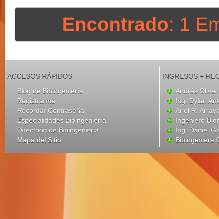
Encontrado
: 1 E
ACCESOS RÁPIDOS
INGRESOS + RE
Blog de Bioingeniería
Andrés Oliver
Registrarme
Ing. Dylan An
Recordar Contraseña
Ariel R. Array
Especialidades Bioingeniería
Ingeniero Bio
Directorio de Bioingenieria
Ing. Daniel G
Mapa del Sitio
Bioingeniera