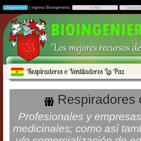
| Ingreso Bioingenieria:
Respiradores o Ventiladores La Paz
Respiradores o
Profesionales y empresas
medicinales; como así tam
y/o comercialización de eq