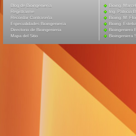
Blog de Bioingeniería
Bioing. Marce
Registrarme
Ing. Patricia B
Recordar Contraseña
Bioing. M. Flo
Especialidades Bioingeniería
Bioing. Esteba
Directorio de Bioingenieria
Bioingeniero
Mapa del Sitio
Bioingeniera 