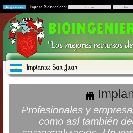
| Ingreso Bioingenieria:
Implantes San Juan
Implan
Profesionales y empresa
como así también ded
comercialización. Un imp