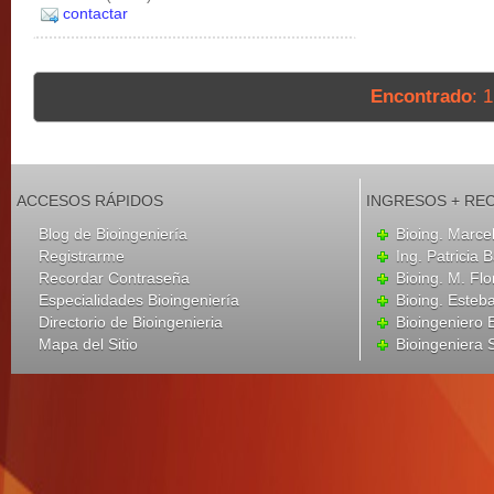
contactar
Encontrado
: 
ACCESOS RÁPIDOS
INGRESOS + RE
Blog de Bioingeniería
Bioing. Marce
Registrarme
Ing. Patricia B
Recordar Contraseña
Bioing. M. Flo
Especialidades Bioingeniería
Bioing. Esteba
Directorio de Bioingenieria
Bioingeniero
Mapa del Sitio
Bioingeniera 