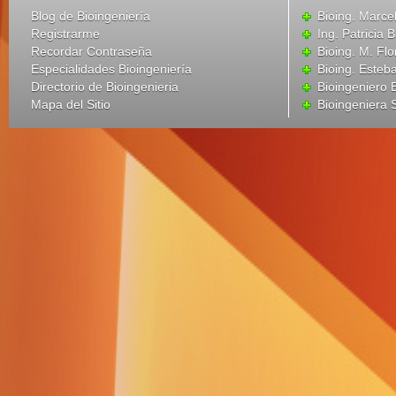
Blog de Bioingeniería
Bioing. Marce
Registrarme
Ing. Patricia B
Recordar Contraseña
Bioing. M. Flo
Especialidades Bioingeniería
Bioing. Esteba
Directorio de Bioingenieria
Bioingeniero
Mapa del Sitio
Bioingeniera 