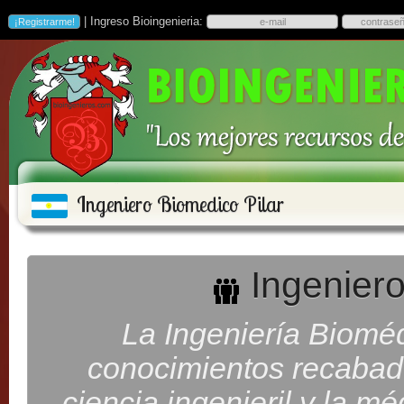
| Ingreso Bioingenieria:
Ingeniero Biomedico Pilar
Ingeniero
La Ingeniería Bioméd
conocimientos recabados
ciencia ingenieril y la m