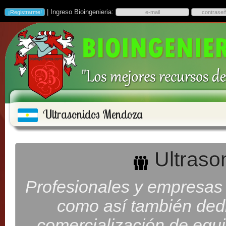
| Ingreso Bioingenieria:
Ultrasonidos Mendoza
Ultraso
Profesionales y empresas 
como así también ded
comercialización de equi