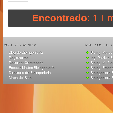
Encontrado
: 1 E
ACCESOS RÁPIDOS
INGRESOS + RE
Blog de Bioingeniería
Bioing. Marce
Registrarme
Ing. Patricia B
Recordar Contraseña
Bioing. M. Flo
Especialidades Bioingeniería
Bioing. Esteba
Directorio de Bioingenieria
Bioingeniero
Mapa del Sitio
Bioingeniera 