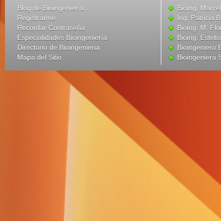
Blog de Bioingeniería
Bioing. Marce
Registrarme
Ing. Patricia B
Recordar Contraseña
Bioing. M. Flo
Especialidades Bioingeniería
Bioing. Esteba
Directorio de Bioingenieria
Bioingeniero
Mapa del Sitio
Bioingeniera 