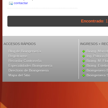
contactar
Encontrado
: 
ACCESOS RÁPIDOS
INGRESOS + RE
Blog de Bioingeniería
Bioing. Marce
Registrarme
Ing. Patricia B
Recordar Contraseña
Bioing. M. Flo
Especialidades Bioingeniería
Bioing. Esteba
Directorio de Bioingenieria
Bioingeniero
Mapa del Sitio
Bioingeniera 